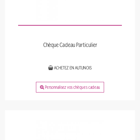
Chèque Cadeau Particulier
ACHETEZ EN AUTUNOIS
Personnalisez vos chèques cadeau