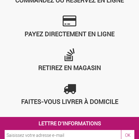
COMMANDEZ OU RESERVEZ EN LIGNE
PAYEZ DIRECTEMENT EN LIGNE
RETIREZ EN MAGASIN
FAITES-VOUS LIVRER À DOMICILE
LETTRE D'INFORMATIONS
OK