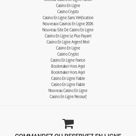
Casino En Ligne
Casino Crypto
Casino En Ligne Sans Vérification
Nouveaux Casinos En Ligne 2026
Nouveau Site De Casino En Ligne
Casino En Ligne Le Plus Payant
Casino En Ligne Argent Réel
Casino En Ligne
Casino Crypto
Casino En Ligne France
Bookmaker Hors Arjel
Bookmaker Hors Arjel
Casino En Ligne Fiable
Casino En Ligne Fiable
Nouveau Casino En Ligne
Casino En Ligne Neosurf