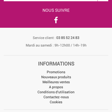
NOUS SUIVRE
Service client :
03 85 52 24 83
Mardi au samedi : 9h-12h00 / 14h-19h
INFORMATIONS
Promotions
Nouveaux produits
Meilleures ventes
A propos
Conditions d'utilisation
Contactez-nous
Cookies