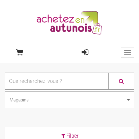
Toggle
navigat
Filtrer