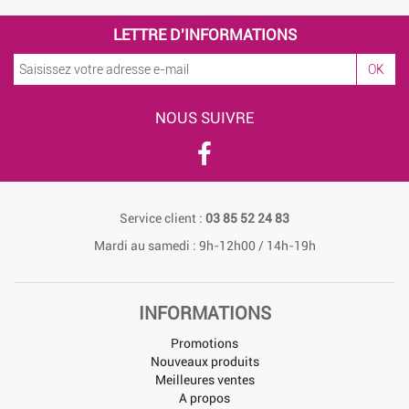
LETTRE D'INFORMATIONS
OK
NOUS SUIVRE
Service client :
03 85 52 24 83
Mardi au samedi : 9h-12h00 / 14h-19h
INFORMATIONS
Promotions
Nouveaux produits
Meilleures ventes
A propos