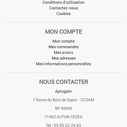
Conditions d'utilisation
Contactez-nous
Cookies
MON COMPTE
Mon compte
Mes commandes
Mes avoirs
Mes adresses
Mes informations personnelles
NOUS CONTACTER
Aprogam
7 Route du Bois de Sapin - CCGAM
BP 50045
71402 AUTUN CEDEX
Tél : 03.85.52.24.83