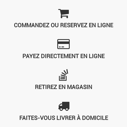
COMMANDEZ OU RESERVEZ EN LIGNE
PAYEZ DIRECTEMENT EN LIGNE
RETIREZ EN MAGASIN
FAITES-VOUS LIVRER À DOMICILE