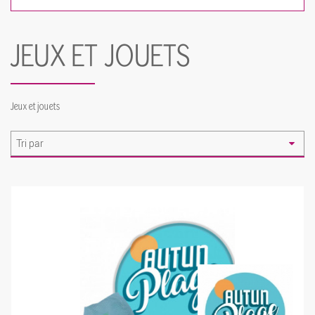
JEUX ET JOUETS
Jeux et jouets