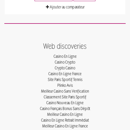
Ajouter au comparateur
Web discoveries
Casino En Ligne
Casino Crypto
Crypto Casino
Casino En Ligne France
Site Paris Sportif Tennis
Plinko Avis
Meilleur Casino Sans Verification
Classement Site Paris Sportif
Casino Nouveau En Ligne
Casino Français Bonus Sans Dépôt
Meilleur Casino En Ligne
Casino En Ligne Retrait Immédiat
Meilleur Casino En Ligne France