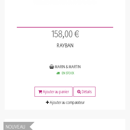
158,00 €
RAYBAN
MARIN & MARTIN
EN STOCK
Ajouter au panier
Détails
Ajouter au comparateur
NOUVEAU