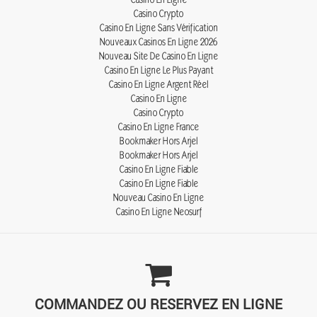
Casino Crypto
Casino En Ligne Sans Vérification
Nouveaux Casinos En Ligne 2026
Nouveau Site De Casino En Ligne
Casino En Ligne Le Plus Payant
Casino En Ligne Argent Réel
Casino En Ligne
Casino Crypto
Casino En Ligne France
Bookmaker Hors Arjel
Bookmaker Hors Arjel
Casino En Ligne Fiable
Casino En Ligne Fiable
Nouveau Casino En Ligne
Casino En Ligne Neosurf
COMMANDEZ OU RESERVEZ EN LIGNE