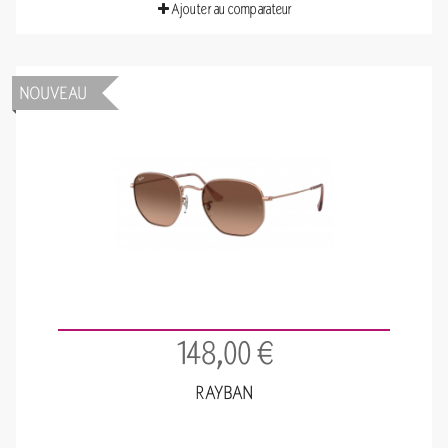
Ajouter au comparateur
NOUVEAU
148,00 €
RAYBAN