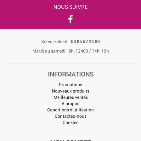
NOUS SUIVRE
Service client :
03 85 52 24 83
Mardi au samedi : 9h-12h00 / 14h-19h
INFORMATIONS
Promotions
Nouveaux produits
Meilleures ventes
A propos
Conditions d'utilisation
Contactez-nous
Cookies