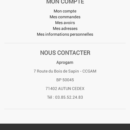
MON COMPTE
Mon compte
Mes commandes
Mes avoirs
Mes adresses
Mes informations personnelles
NOUS CONTACTER
Aprogam
7 Route du Bois de Sapin - CCGAM
BP 50045
71402 AUTUN CEDEX
Tél : 03.85.52.24.83