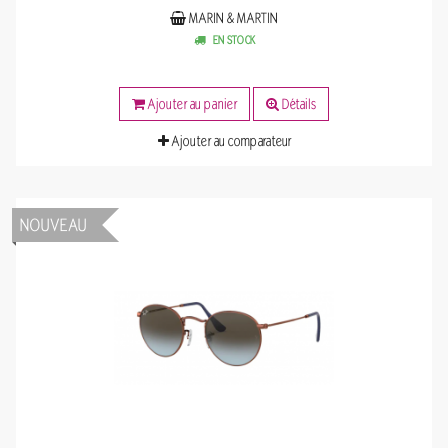
MARIN & MARTIN
EN STOCK
Ajouter au panier
Détails
Ajouter au comparateur
NOUVEAU