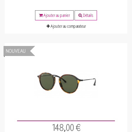
Ajouter au panier
Détails
Ajouter au comparateur
NOUVEAU
148,00 €