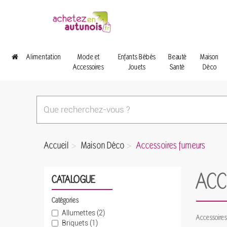
Alimentation
Mode et
Enfants Bébés
Beauté
Maison
Accessoires
Jouets
Santé
Déco
Accueil
Maison Déco
Accessoires fumeurs
AC
CATALOGUE
Catégories
Allumettes
(2)
Accessoires
Briquets
(1)