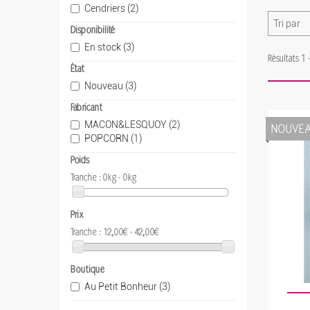
Cendriers
(2)
Disponibilité
En stock
(3)
Résultats 1 -
État
Nouveau
(3)
Fabricant
MACON&LESQUOY
(2)
NOUVE
POPCORN
(1)
Poids
Tranche :
0kg - 0kg
Prix
Tranche :
12,00€ - 42,00€
Boutique
Au Petit Bonheur
(3)