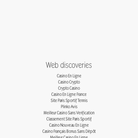
Web discoveries
Casino En Ligne
Casino Crypto
Crypto Casino
Casino En Ligne France
Site Paris Sportif Tennis
Plinko Avis
Meilleur Casino Sans Verification
Classement Site Paris Sportif
Casino Nouveau En Ligne
Casino Français Bonus Sans Dépôt
Meilleur Casino En Ligne