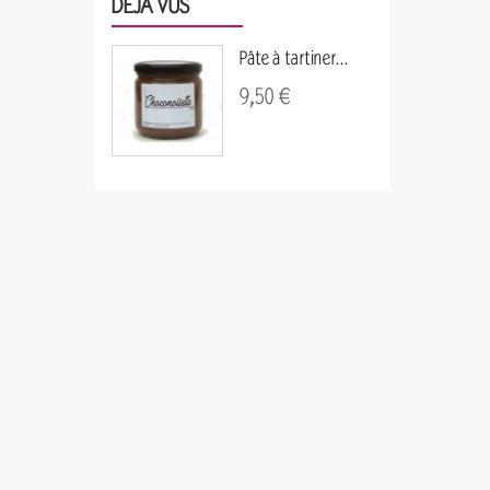
DÉJÀ VUS
Pâte à tartiner...
9,50 €