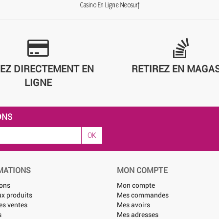
Casino En Ligne Neosurf
EZ DIRECTEMENT EN
RETIREZ EN MAGA
LIGNE
ONS
OK
MATIONS
MON COMPTE
ons
Mon compte
x produits
Mes commandes
es ventes
Mes avoirs
s
Mes adresses