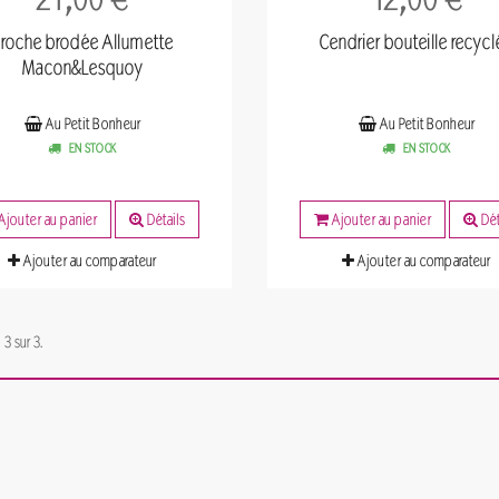
roche brodée Allumette
Cendrier bouteille recycl
Macon&Lesquoy
Au Petit Bonheur
Au Petit Bonheur
EN STOCK
EN STOCK
Ajouter au panier
Détails
Ajouter au panier
Dét
Ajouter au comparateur
Ajouter au comparateur
 3 sur 3.