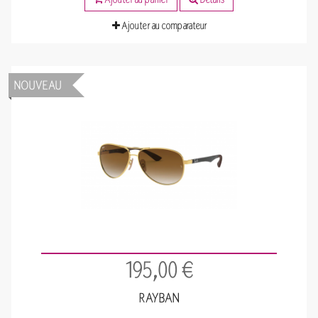
Ajouter au comparateur
NOUVEAU
195,00 €
RAYBAN