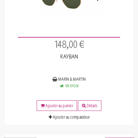
148,00 €
RAYBAN
MARIN & MARTIN
EN STOCK
Ajouter au panier
Détails
Ajouter au comparateur