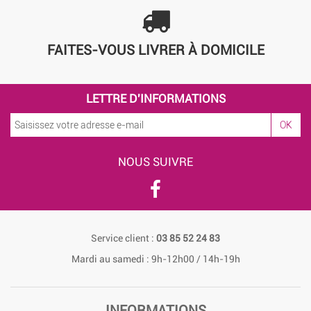
FAITES-VOUS LIVRER À DOMICILE
LETTRE D'INFORMATIONS
OK
NOUS SUIVRE
Service client :
03 85 52 24 83
Mardi au samedi : 9h-12h00 / 14h-19h
INFORMATIONS