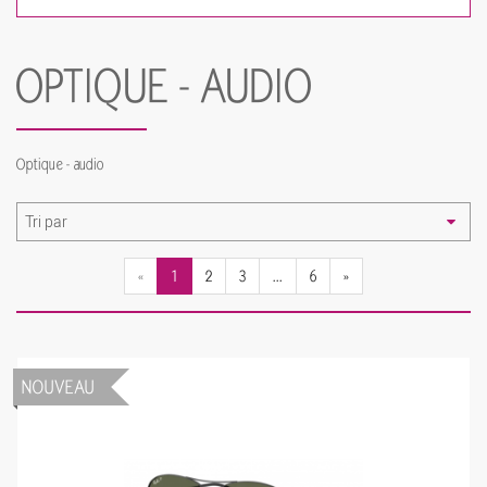
OPTIQUE - AUDIO
Optique - audio
«
1
2
3
...
6
»
NOUVEAU