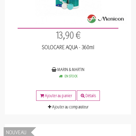
13,90 €
SOLOCARE AQUA - 360ml
MARIN & MARTIN
EN STOCK
Ajouter au panier
Détails
Ajouter au comparateur
NOUVEAU