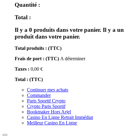
Quantité :
Total :
Il y a
0
produits dans votre panier.
Il y a un
produit dans votre panier.
Total produits : (TTC)
Frais de port : (TTC)
A déterminer
Taxes :
0,00 €
Total : (TTC)
Continuer mes achats
Commander
Paris Sportif Crypto
Crypto Paris Sportif
Bookmaker Hors Arjel
Casino En Ligne Retrait Immédiat
Meilleur Casino En Ligne
Toggle