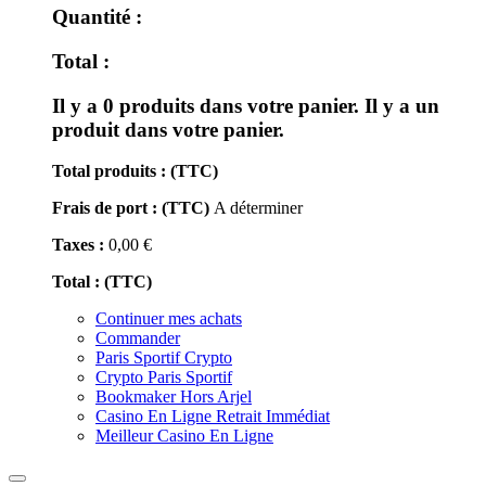
Quantité :
Total :
Il y a
0
produits dans votre panier.
Il y a un
produit dans votre panier.
Total produits : (TTC)
Frais de port : (TTC)
A déterminer
Taxes :
0,00 €
Total : (TTC)
Continuer mes achats
Commander
Paris Sportif Crypto
Crypto Paris Sportif
Bookmaker Hors Arjel
Casino En Ligne Retrait Immédiat
Meilleur Casino En Ligne
Toggle