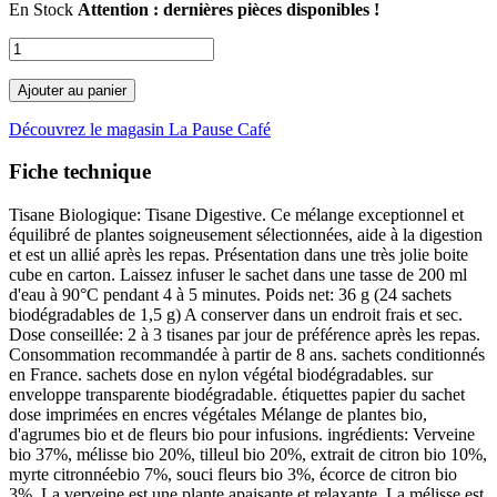
En Stock
Attention : dernières pièces disponibles !
Ajouter au panier
Découvrez le magasin La Pause Café
Fiche technique
Tisane Biologique: Tisane Digestive. Ce mélange exceptionnel et
équilibré de plantes soigneusement sélectionnées, aide à la digestion
et est un allié après les repas. Présentation dans une très jolie boite
cube en carton. Laissez infuser le sachet dans une tasse de 200 ml
d'eau à 90°C pendant 4 à 5 minutes. Poids net: 36 g (24 sachets
biodégradables de 1,5 g) A conserver dans un endroit frais et sec.
Dose conseillée: 2 à 3 tisanes par jour de préférence après les repas.
Consommation recommandée à partir de 8 ans. sachets conditionnés
en France. sachets dose en nylon végétal biodégradables. sur
enveloppe transparente biodégradable. étiquettes papier du sachet
dose imprimées en encres végétales Mélange de plantes bio,
d'agrumes bio et de fleurs bio pour infusions. ingrédients: Verveine
bio 37%, mélisse bio 20%, tilleul bio 20%, extrait de citron bio 10%,
myrte citronnéebio 7%, souci fleurs bio 3%, écorce de citron bio
3%. La verveine est une plante apaisante et relaxante. La mélisse est