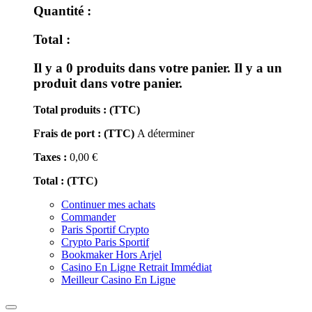
Quantité :
Total :
Il y a
0
produits dans votre panier.
Il y a un
produit dans votre panier.
Total produits : (TTC)
Frais de port : (TTC)
A déterminer
Taxes :
0,00 €
Total : (TTC)
Continuer mes achats
Commander
Paris Sportif Crypto
Crypto Paris Sportif
Bookmaker Hors Arjel
Casino En Ligne Retrait Immédiat
Meilleur Casino En Ligne
Toggle