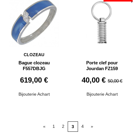
CLOZEAU
Bague clozeau
Porte clef pour
F557DBJG
Jourdan FZ159
619,00 €
40,00 €
50,00 €
Bijouterie Achart
Bijouterie Achart
«
1
2
4
»
3