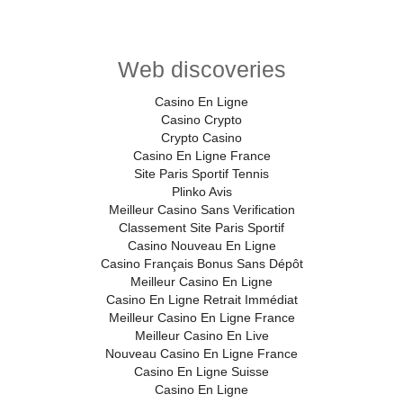
Web discoveries
Casino En Ligne
Casino Crypto
Crypto Casino
Casino En Ligne France
Site Paris Sportif Tennis
Plinko Avis
Meilleur Casino Sans Verification
Classement Site Paris Sportif
Casino Nouveau En Ligne
Casino Français Bonus Sans Dépôt
Meilleur Casino En Ligne
Casino En Ligne Retrait Immédiat
Meilleur Casino En Ligne France
Meilleur Casino En Live
Nouveau Casino En Ligne France
Casino En Ligne Suisse
Casino En Ligne