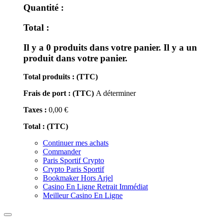
Quantité :
Total :
Il y a
0
produits dans votre panier.
Il y a un
produit dans votre panier.
Total produits : (TTC)
Frais de port : (TTC)
A déterminer
Taxes :
0,00 €
Total : (TTC)
Continuer mes achats
Commander
Paris Sportif Crypto
Crypto Paris Sportif
Bookmaker Hors Arjel
Casino En Ligne Retrait Immédiat
Meilleur Casino En Ligne
Toggle