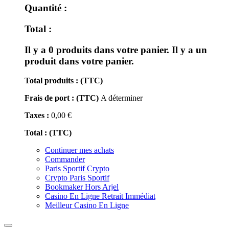
Quantité :
Total :
Il y a
0
produits dans votre panier.
Il y a un
produit dans votre panier.
Total produits : (TTC)
Frais de port : (TTC)
A déterminer
Taxes :
0,00 €
Total : (TTC)
Continuer mes achats
Commander
Paris Sportif Crypto
Crypto Paris Sportif
Bookmaker Hors Arjel
Casino En Ligne Retrait Immédiat
Meilleur Casino En Ligne
Toggle