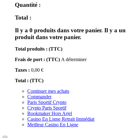
Quantité :
Total :
Il y a
0
produits dans votre panier.
Il y a un
produit dans votre panier.
Total produits : (TTC)
Frais de port : (TTC)
A déterminer
Taxes :
0,00 €
Total : (TTC)
Continuer mes achats
Commander
Paris Sportif Crypto
Crypto Paris Sportif
Bookmaker Hors Arjel
Casino En Ligne Retrait Immédiat
Meilleur Casino En Ligne
Toggle