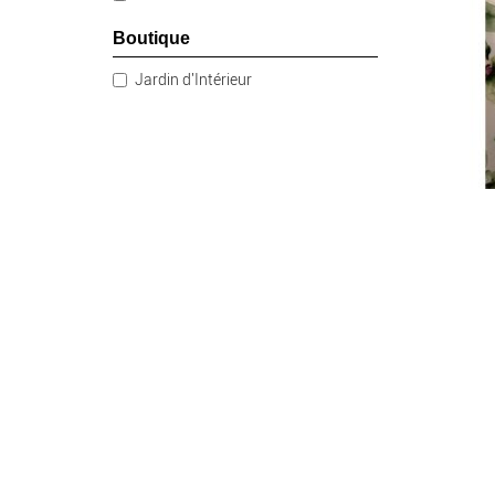
Boutique
Jardin d'Intérieur