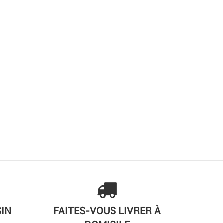
SIN
FAITES-VOUS LIVRER À