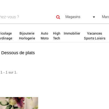
ricolage
Bijouterie
Auto
High
Immobilier
Vacances
ardinage
Horlogerie
Moto
Tech
Sports Loisirs
Dessous de plats
1 - 1 sur 1.