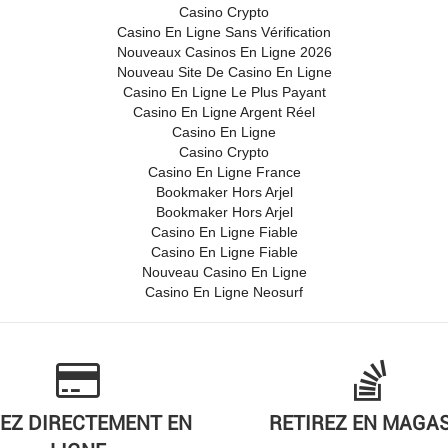
Casino Crypto
Casino En Ligne Sans Vérification
Nouveaux Casinos En Ligne 2026
Nouveau Site De Casino En Ligne
Casino En Ligne Le Plus Payant
Casino En Ligne Argent Réel
Casino En Ligne
Casino Crypto
Casino En Ligne France
Bookmaker Hors Arjel
Bookmaker Hors Arjel
Casino En Ligne Fiable
Casino En Ligne Fiable
Nouveau Casino En Ligne
Casino En Ligne Neosurf
EZ DIRECTEMENT EN
RETIREZ EN MAGA