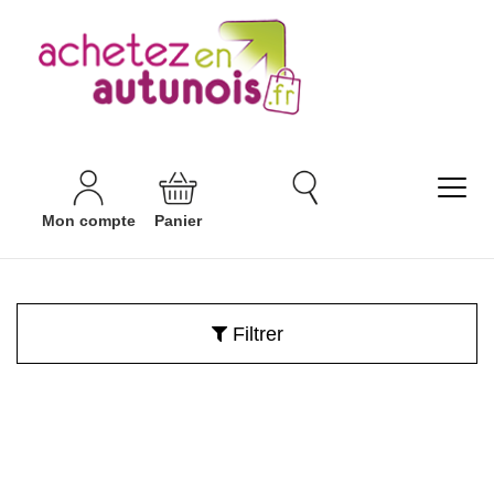
Toggl
naviga
Mon compte
Panier
Filtrer