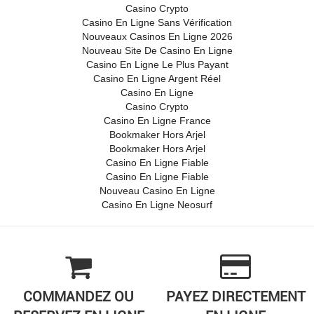
Casino Crypto
Casino En Ligne Sans Vérification
Nouveaux Casinos En Ligne 2026
Nouveau Site De Casino En Ligne
Casino En Ligne Le Plus Payant
Casino En Ligne Argent Réel
Casino En Ligne
Casino Crypto
Casino En Ligne France
Bookmaker Hors Arjel
Bookmaker Hors Arjel
Casino En Ligne Fiable
Casino En Ligne Fiable
Nouveau Casino En Ligne
Casino En Ligne Neosurf
COMMANDEZ OU
PAYEZ DIRECTEMENT