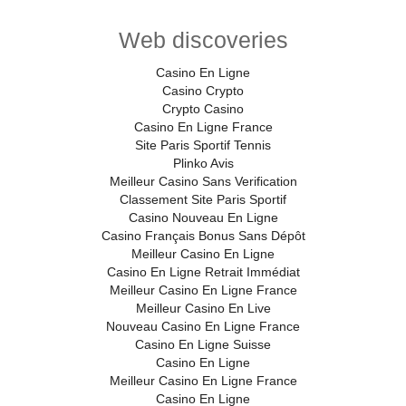
Web discoveries
Casino En Ligne
Casino Crypto
Crypto Casino
Casino En Ligne France
Site Paris Sportif Tennis
Plinko Avis
Meilleur Casino Sans Verification
Classement Site Paris Sportif
Casino Nouveau En Ligne
Casino Français Bonus Sans Dépôt
Meilleur Casino En Ligne
Casino En Ligne Retrait Immédiat
Meilleur Casino En Ligne France
Meilleur Casino En Live
Nouveau Casino En Ligne France
Casino En Ligne Suisse
Casino En Ligne
Meilleur Casino En Ligne France
Casino En Ligne