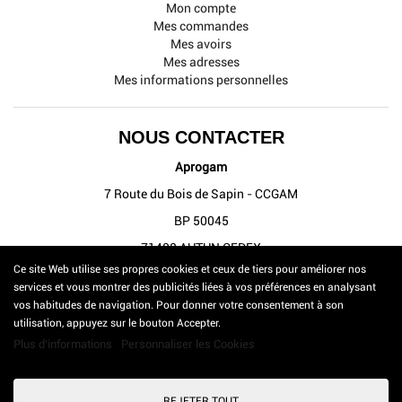
Mon compte
Mes commandes
Mes avoirs
Mes adresses
Mes informations personnelles
NOUS CONTACTER
Aprogam
7 Route du Bois de Sapin - CCGAM
BP 50045
71402 AUTUN CEDEX
Ce site Web utilise ses propres cookies et ceux de tiers pour améliorer nos
SUIVEZ-NOUS
services et vous montrer des publicités liées à vos préférences en analysant
vos habitudes de navigation. Pour donner votre consentement à son
utilisation, appuyez sur le bouton Accepter.
Plus d'informations
Personnaliser les Cookies
REJETER TOUT