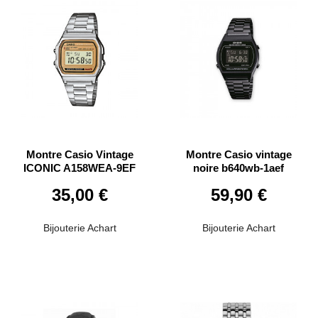
Montre Casio Vintage
Montre Casio vintage
ICONIC A158WEA-9EF
noire b640wb-1aef
35,00 €
59,90 €
Bijouterie Achart
Bijouterie Achart