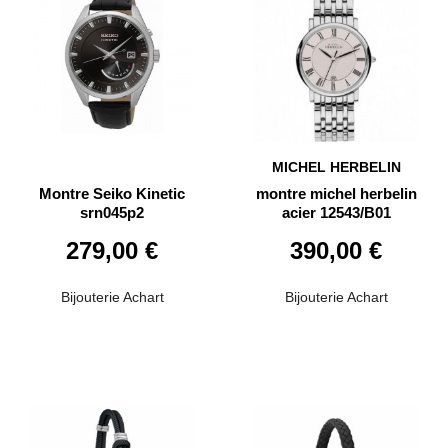
MICHEL HERBELIN
Montre Seiko Kinetic
montre michel herbelin
srn045p2
acier 12543/B01
279,00 €
390,00 €
Bijouterie Achart
Bijouterie Achart