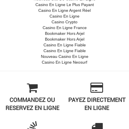
Casino En Ligne Le Plus Payant
Casino En Ligne Argent Réel
Casino En Ligne
Casino Crypto
Casino En Ligne France
Bookmaker Hors Arjel
Bookmaker Hors Arjel
Casino En Ligne Fiable
Casino En Ligne Fiable
Nouveau Casino En Ligne
Casino En Ligne Neosurf
COMMANDEZ OU
PAYEZ DIRECTEMENT
RESERVEZ EN LIGNE
EN LIGNE