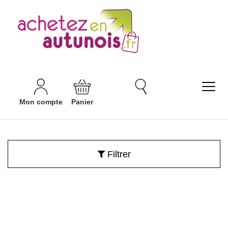
Toggl
naviga
Mon compte
Panier
Filtrer