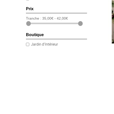
Prix
Tranche :
35,00€ - 42,00€
Boutique
Jardin d'Intérieur