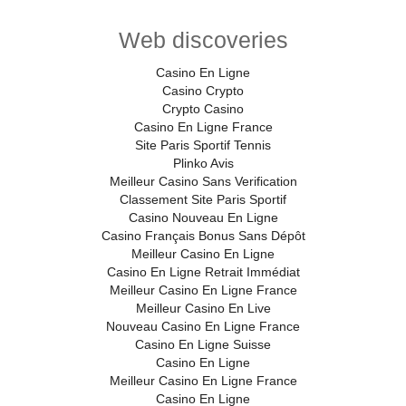
Web discoveries
Casino En Ligne
Casino Crypto
Crypto Casino
Casino En Ligne France
Site Paris Sportif Tennis
Plinko Avis
Meilleur Casino Sans Verification
Classement Site Paris Sportif
Casino Nouveau En Ligne
Casino Français Bonus Sans Dépôt
Meilleur Casino En Ligne
Casino En Ligne Retrait Immédiat
Meilleur Casino En Ligne France
Meilleur Casino En Live
Nouveau Casino En Ligne France
Casino En Ligne Suisse
Casino En Ligne
Meilleur Casino En Ligne France
Casino En Ligne