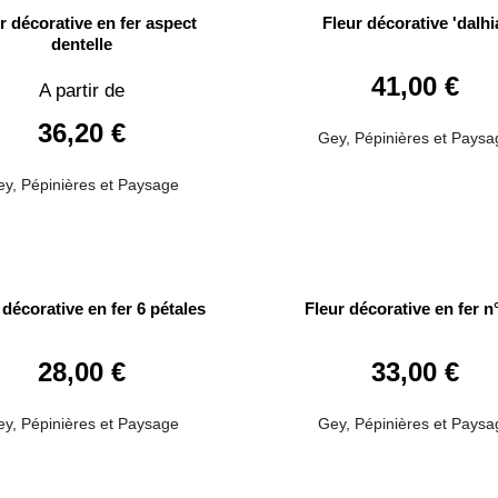
r décorative en fer aspect
Fleur décorative 'dalhi
dentelle
41,00 €
A partir de
36,20 €
Gey, Pépinières et Pays
y, Pépinières et Paysage
 décorative en fer 6 pétales
Fleur décorative en fer n
28,00 €
33,00 €
y, Pépinières et Paysage
Gey, Pépinières et Pays