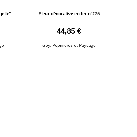
gelle"
Fleur décorative en fer n°275
44,85 €
age
Gey, Pépinières et Paysage