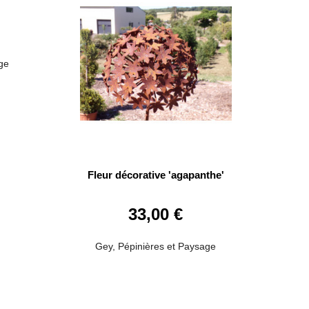
age
Fleur décorative 'agapanthe'
33,00 €
Gey, Pépinières et Paysage