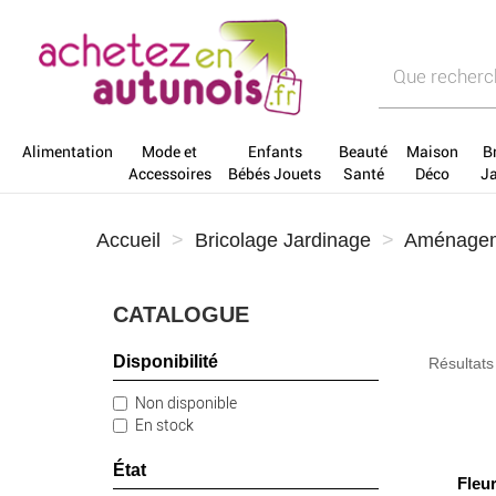
Alimentation
Mode et
Enfants
Beauté
Maison
B
Accessoires
Bébés Jouets
Santé
Déco
J
Accueil
Bricolage Jardinage
Aménageme
CATALOGUE
Disponibilité
Résultats
Non disponible
En stock
État
Fleur