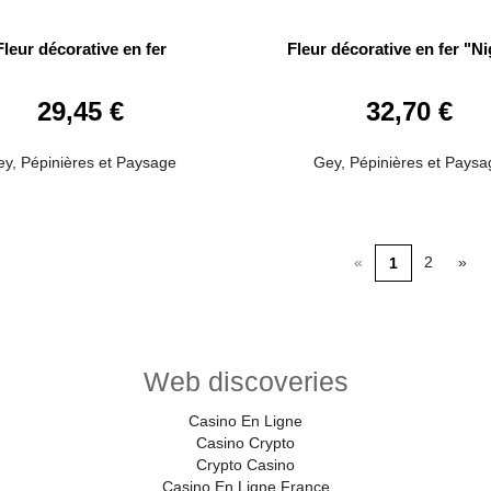
Fleur décorative en fer
Fleur décorative en fer "Ni
29,45 €
32,70 €
y, Pépinières et Paysage
Gey, Pépinières et Pays
«
2
»
1
Web discoveries
Casino En Ligne
Casino Crypto
Crypto Casino
Casino En Ligne France