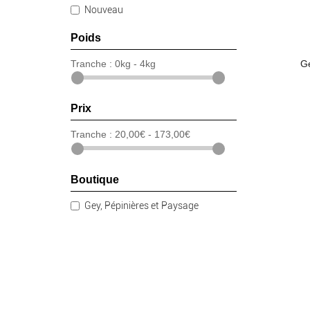
Nouveau
Poids
Tranche :
0kg - 4kg
Ge
Prix
Tranche :
20,00€ - 173,00€
Boutique
Gey, Pépinières et Paysage