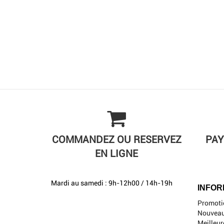
COMMANDEZ OU RESERVEZ
PAY
EN LIGNE
Mardi au samedi : 9h-12h00 / 14h-19h
INFOR
Promoti
Nouveau
Meilleur