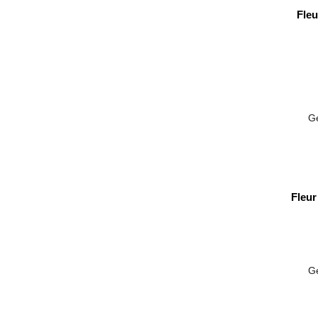
Fleu
Ge
Fleur
Ge