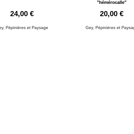
"hémérocalle"
24,00 €
20,00 €
y, Pépinières et Paysage
Gey, Pépinières et Pays