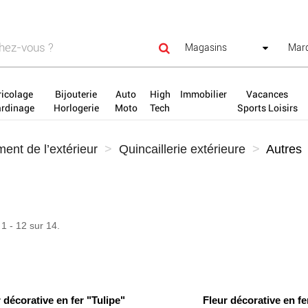
ricolage
Bijouterie
Auto
High
Immobilier
Vacances
ardinage
Horlogerie
Moto
Tech
Sports Loisirs
nt de l’extérieur
Quincaillerie extérieure
Autres
 1 - 12 sur 14.
 décorative en fer "Tulipe"
Fleur décorative en fe