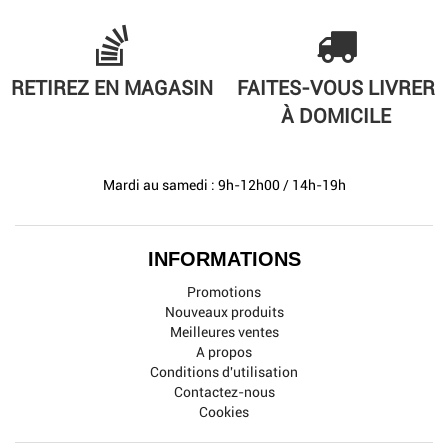
RETIREZ EN MAGASIN
FAITES-VOUS LIVRER
À DOMICILE
Mardi au samedi : 9h-12h00 / 14h-19h
INFORMATIONS
Promotions
Nouveaux produits
Meilleures ventes
A propos
Conditions d'utilisation
Contactez-nous
Cookies