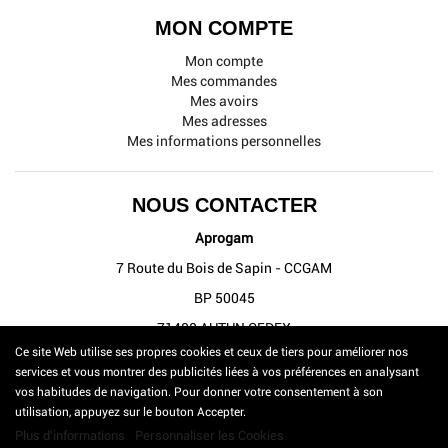
MON COMPTE
Mon compte
Mes commandes
Mes avoirs
Mes adresses
Mes informations personnelles
NOUS CONTACTER
Aprogam
7 Route du Bois de Sapin - CCGAM
BP 50045
71402 AUTUN CEDEX
Ce site Web utilise ses propres cookies et ceux de tiers pour améliorer nos
SUIVEZ-NOUS
services et vous montrer des publicités liées à vos préférences en analysant
vos habitudes de navigation. Pour donner votre consentement à son
utilisation, appuyez sur le bouton Accepter.
Plus d'informations
Personnaliser les Cookies