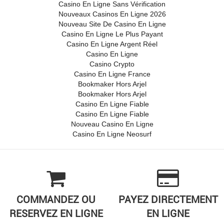
Casino En Ligne Sans Vérification
Nouveaux Casinos En Ligne 2026
Nouveau Site De Casino En Ligne
Casino En Ligne Le Plus Payant
Casino En Ligne Argent Réel
Casino En Ligne
Casino Crypto
Casino En Ligne France
Bookmaker Hors Arjel
Bookmaker Hors Arjel
Casino En Ligne Fiable
Casino En Ligne Fiable
Nouveau Casino En Ligne
Casino En Ligne Neosurf
COMMANDEZ OU
PAYEZ DIRECTEMENT
RESERVEZ EN LIGNE
EN LIGNE