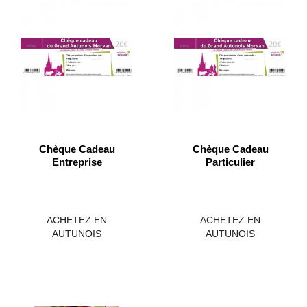
Chèque Cadeau
Chèque Cadeau
Entreprise
Particulier
ACHETEZ EN
ACHETEZ EN
AUTUNOIS
AUTUNOIS