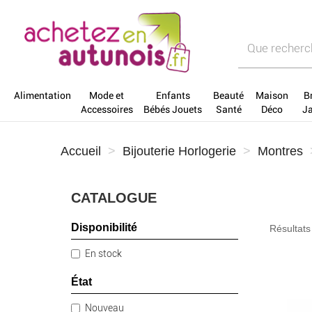
Alimentation
Mode et
Enfants
Beauté
Maison
B
Accessoires
Bébés Jouets
Santé
Déco
J
Accueil
Bijouterie Horlogerie
Montres
CATALOGUE
Disponibilité
Résultats
En stock
État
Nouveau