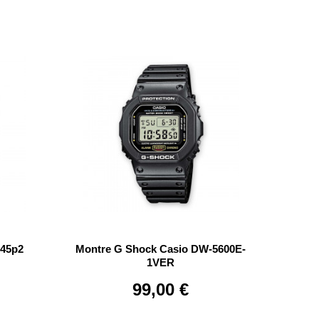
045p2
Montre G Shock Casio DW-5600E-
1VER
99,00 €