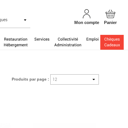
Mon compte
Panier
Restauration
Services
Collectivité
Emploi
Chèques
Hébergement
Administration
Cadeaux
Produits par page :