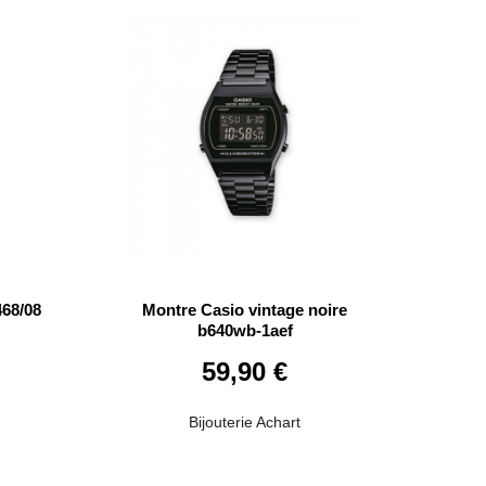
468/08
Montre Casio vintage noire
b640wb-1aef
59,90 €
Bijouterie Achart