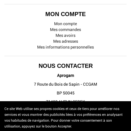
MON COMPTE
Mon compte
Mes commandes
Mes avoirs
Mes adresses
Mes informations personnelles
NOUS CONTACTER
Aprogam
7 Route du Bois de Sapin - CCGAM
BP 50045
71402 AUTUN CEDEX
Ce site Web utilise ses propres cookies et ceux de tiers pour améliorer nos
SUIVEZ-NOUS
services et vous montrer des publicités liées à vos préférences en analysant
vos habitudes de navigation. Pour donner votre consentement à son
utilisation, appuyez sur le bouton Accepter.