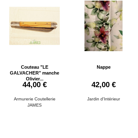
Couteau "LE
Nappe
GALVACHER" manche
Olivier...
44,00 €
42,00 €
Armurerie Coutellerie
Jardin d'Intérieur
JAMES