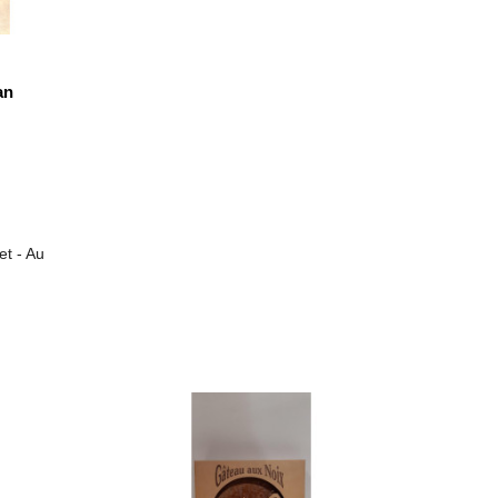
an
et - Au