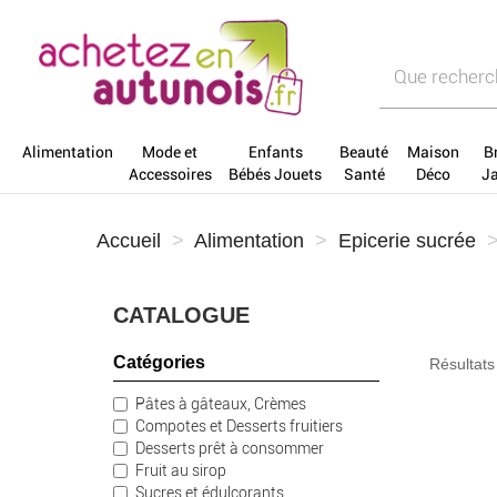
Alimentation
Mode et
Enfants
Beauté
Maison
B
Accessoires
Bébés Jouets
Santé
Déco
J
Accueil
Alimentation
Epicerie sucrée
CATALOGUE
Catégories
Résultats
Pâtes à gâteaux, Crèmes
Compotes et Desserts fruitiers
Desserts prêt à consommer
Fruit au sirop
Sucres et édulcorants