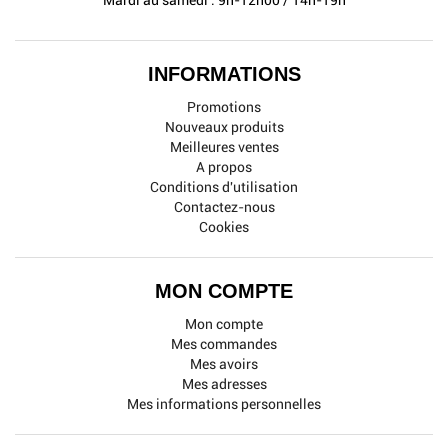
Mardi au samedi : 9h-12h00 / 14h-19h
INFORMATIONS
Promotions
Nouveaux produits
Meilleures ventes
A propos
Conditions d'utilisation
Contactez-nous
Cookies
MON COMPTE
Mon compte
Mes commandes
Mes avoirs
Mes adresses
Mes informations personnelles