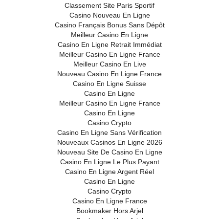
Classement Site Paris Sportif
Casino Nouveau En Ligne
Casino Français Bonus Sans Dépôt
Meilleur Casino En Ligne
Casino En Ligne Retrait Immédiat
Meilleur Casino En Ligne France
Meilleur Casino En Live
Nouveau Casino En Ligne France
Casino En Ligne Suisse
Casino En Ligne
Meilleur Casino En Ligne France
Casino En Ligne
Casino Crypto
Casino En Ligne Sans Vérification
Nouveaux Casinos En Ligne 2026
Nouveau Site De Casino En Ligne
Casino En Ligne Le Plus Payant
Casino En Ligne Argent Réel
Casino En Ligne
Casino Crypto
Casino En Ligne France
Bookmaker Hors Arjel