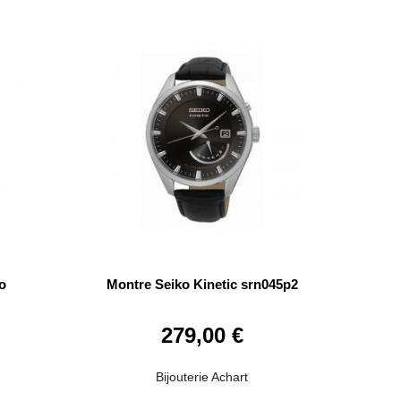
o
Montre Seiko Kinetic srn045p2
279,00 €
Bijouterie Achart