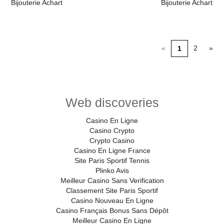
Bijouterie Achart
Bijouterie Achart
«
2
»
1
Web discoveries
Casino En Ligne
Casino Crypto
Crypto Casino
Casino En Ligne France
Site Paris Sportif Tennis
Plinko Avis
Meilleur Casino Sans Verification
Classement Site Paris Sportif
Casino Nouveau En Ligne
Casino Français Bonus Sans Dépôt
Meilleur Casino En Ligne