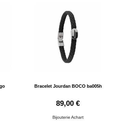
ego
Bracelet Jourdan BOCO ba005h
89,00 €
Bijouterie Achart