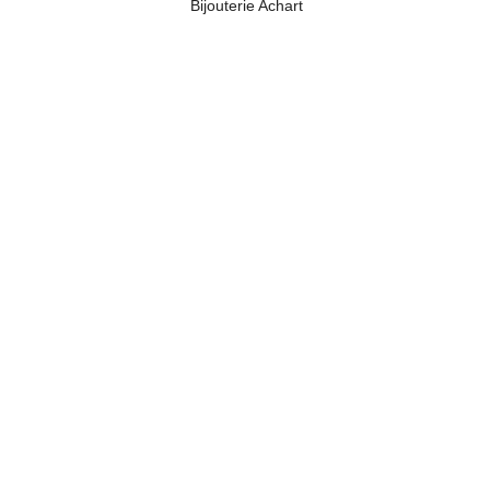
Bijouterie Achart