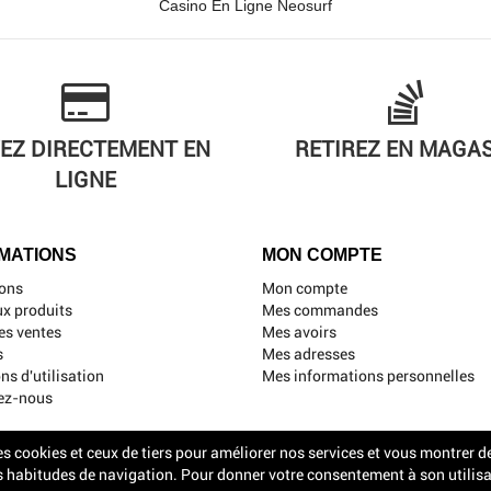
Casino En Ligne Neosurf
EZ DIRECTEMENT EN
RETIREZ EN MAGA
LIGNE
MATIONS
MON COMPTE
ons
Mon compte
x produits
Mes commandes
es ventes
Mes avoirs
s
Mes adresses
ns d'utilisation
Mes informations personnelles
ez-nous
es cookies et ceux de tiers pour améliorer nos services et vous montrer de
 habitudes de navigation. Pour donner votre consentement à son utilisa