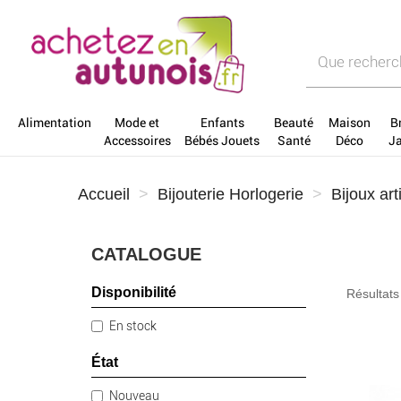
Alimentation
Mode et
Enfants
Beauté
Maison
B
Accessoires
Bébés Jouets
Santé
Déco
J
Accueil
Bijouterie Horlogerie
Bijoux ar
CATALOGUE
Disponibilité
Résultats
En stock
État
Nouveau