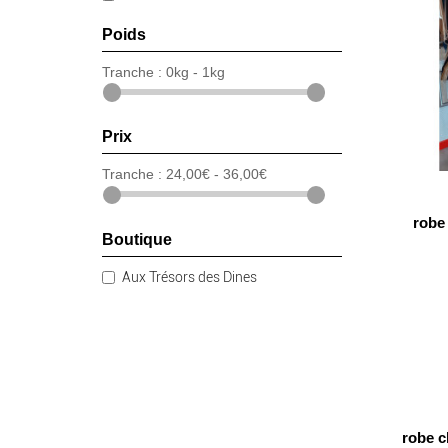
Poids
Tranche :
0kg - 1kg
Prix
Tranche :
24,00€ - 36,00€
robe
Boutique
Aux Trésors des Dines
robe c