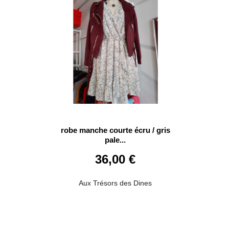
robe manche courte écru / gris
pale...
36,00 €
Aux Trésors des Dines