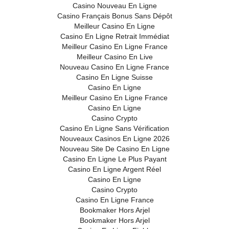
Casino Nouveau En Ligne
Casino Français Bonus Sans Dépôt
Meilleur Casino En Ligne
Casino En Ligne Retrait Immédiat
Meilleur Casino En Ligne France
Meilleur Casino En Live
Nouveau Casino En Ligne France
Casino En Ligne Suisse
Casino En Ligne
Meilleur Casino En Ligne France
Casino En Ligne
Casino Crypto
Casino En Ligne Sans Vérification
Nouveaux Casinos En Ligne 2026
Nouveau Site De Casino En Ligne
Casino En Ligne Le Plus Payant
Casino En Ligne Argent Réel
Casino En Ligne
Casino Crypto
Casino En Ligne France
Bookmaker Hors Arjel
Bookmaker Hors Arjel