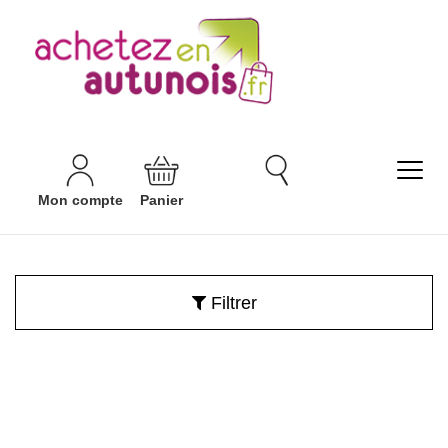
Toggl
naviga
Mon compte
Panier
Filtrer