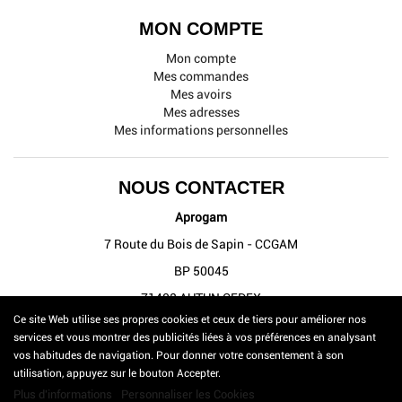
MON COMPTE
Mon compte
Mes commandes
Mes avoirs
Mes adresses
Mes informations personnelles
NOUS CONTACTER
Aprogam
7 Route du Bois de Sapin - CCGAM
BP 50045
71402 AUTUN CEDEX
Ce site Web utilise ses propres cookies et ceux de tiers pour améliorer nos
SUIVEZ-NOUS
services et vous montrer des publicités liées à vos préférences en analysant
vos habitudes de navigation. Pour donner votre consentement à son
utilisation, appuyez sur le bouton Accepter.
Plus d'informations
Personnaliser les Cookies