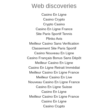
Web discoveries
Casino En Ligne
Casino Crypto
Crypto Casino
Casino En Ligne France
Site Paris Sportif Tennis
Plinko Avis
Meilleur Casino Sans Verification
Classement Site Paris Sportif
Casino Nouveau En Ligne
Casino Français Bonus Sans Dépôt
Meilleur Casino En Ligne
Casino En Ligne Retrait Immédiat
Meilleur Casino En Ligne France
Meilleur Casino En Live
Nouveau Casino En Ligne France
Casino En Ligne Suisse
Casino En Ligne
Meilleur Casino En Ligne France
Casino En Ligne
Casino Crypto