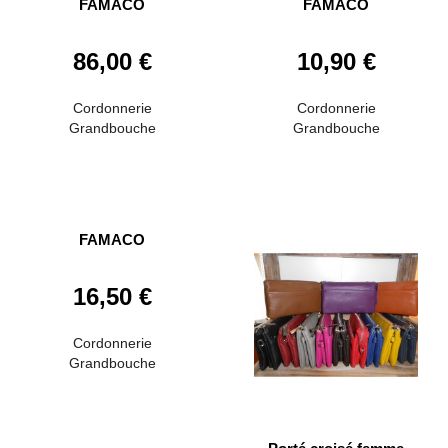
FAMACO
FAMACO
86,00 €
10,90 €
Cordonnerie
Cordonnerie
Grandbouche
Grandbouche
FAMACO
16,50 €
Cordonnerie
Grandbouche