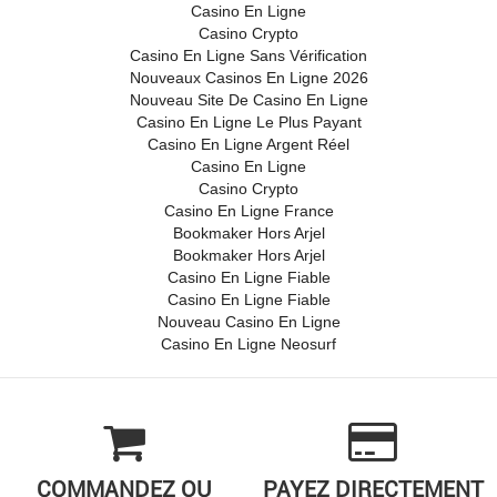
Casino En Ligne
Casino Crypto
Casino En Ligne Sans Vérification
Nouveaux Casinos En Ligne 2026
Nouveau Site De Casino En Ligne
Casino En Ligne Le Plus Payant
Casino En Ligne Argent Réel
Casino En Ligne
Casino Crypto
Casino En Ligne France
Bookmaker Hors Arjel
Bookmaker Hors Arjel
Casino En Ligne Fiable
Casino En Ligne Fiable
Nouveau Casino En Ligne
Casino En Ligne Neosurf
COMMANDEZ OU
PAYEZ DIRECTEMENT