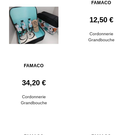
FAMACO
12,50 €
Cordonnerie
Grandbouche
FAMACO
34,20 €
Cordonnerie
Grandbouche