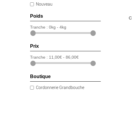
Nouveau
Poids
C
Tranche :
0kg - 4kg
Prix
Tranche :
11,00€ - 86,00€
Boutique
Cordonnerie Grandbouche