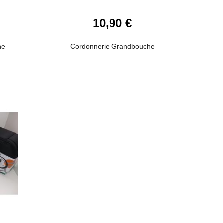
10,90 €
he
Cordonnerie Grandbouche