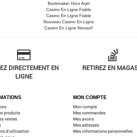
Bookmaker Hors Arjel
Casino En Ligne Fiable
Casino En Ligne Fiable
Nouveau Casino En Ligne
Casino En Ligne Neosurf
EZ DIRECTEMENT EN
RETIREZ EN MAGA
LIGNE
MATIONS
MON COMPTE
ons
Mon compte
x produits
Mes commandes
es ventes
Mes avoirs
s
Mes adresses
ns d'utilisation
Mes informations personnelles