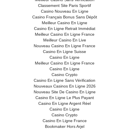
Classement Site Paris Sportif
Casino Nouveau En Ligne
Casino Français Bonus Sans Dépôt
Meilleur Casino En Ligne
Casino En Ligne Retrait Immédiat
Meilleur Casino En Ligne France
Meilleur Casino En Live
Nouveau Casino En Ligne France
Casino En Ligne Suisse
Casino En Ligne
Meilleur Casino En Ligne France
Casino En Ligne
Casino Crypto
Casino En Ligne Sans Vérification
Nouveaux Casinos En Ligne 2026
Nouveau Site De Casino En Ligne
Casino En Ligne Le Plus Payant
Casino En Ligne Argent Réel
Casino En Ligne
Casino Crypto
Casino En Ligne France
Bookmaker Hors Arjel