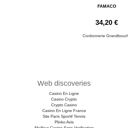
FAMACO
34,20 €
Cordonnerie Grandbouc
Web discoveries
Casino En Ligne
Casino Crypto
Crypto Casino
Casino En Ligne France
Site Paris Sportif Tennis
Plinko Avis
Meilleur Casino Sans Verification