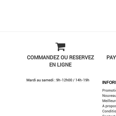
COMMANDEZ OU RESERVEZ
PAY
EN LIGNE
Mardi au samedi : 9h-12h00 / 14h-19h
INFOR
Promoti
Nouveau
Meilleur
A propo
Conditio