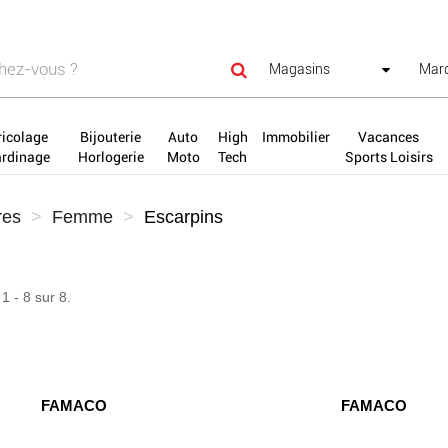
ricolage
Bijouterie
Auto
High
Immobilier
Vacances
ardinage
Horlogerie
Moto
Tech
Sports Loisirs
res
Femme
Escarpins
1 - 8 sur 8.
FAMACO
FAMACO